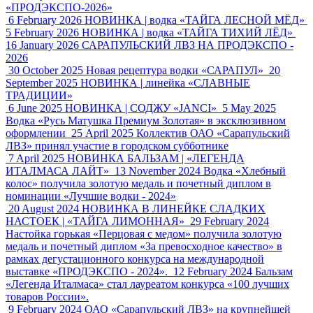
«ПРОДЭКСПО‑2026»
6 February 2026
НОВИНКА | водка «ТАЙГА ЛЕСНОЙ МЁД»
5 February 2026
НОВИНКА | водка «ТАЙГА ТИХИЙ ЛЁД»
16 January 2026
САРАПУЛЬСКИЙ ЛВЗ НА ПРОДЭКСПО -
2026
30 October 2025
Новая рецептура водки «САРАПУЛ»
20
September 2025
НОВИНКА | линейка «СЛАВНЫЕ
ТРАДИЦИИ»
6 June 2025
НОВИНКА | СОДЖУ «JANCI»
5 May 2025
Водка «Русь Матушка Премиум Золотая» в эксклюзивном
оформлении
25 April 2025
Коллектив ОАО «Сарапульский
ЛВЗ» принял участие в городском субботнике
7 April 2025
НОВИНКА БАЛЬЗАМ | «ЛЕГЕНДА
ИТАЛМАСА ЛАЙТ»
13 November 2024
Водка «Хлебный
колос» получила золотую медаль и почетный диплом в
номинации «Лучшие водки - 2024»
20 August 2024
НОВИНКА В ЛИНЕЙКЕ СЛАДКИХ
НАСТОЕК | «ТАЙГА ЛИМОННАЯ»
29 February 2024
Настойка горькая «Перцовая с медом» получила золотую
медаль и почетный диплом «За превосходное качество» в
рамках дегустационного конкурса на международной
выставке «ПРОДЭКСПО - 2024».
12 February 2024
Бальзам
«Легенда Италмаса» стал лауреатом конкурса «100 лучших
товаров России».
9 February 2024
ОАО «Сарапульский ЛВЗ» на крупнейшей