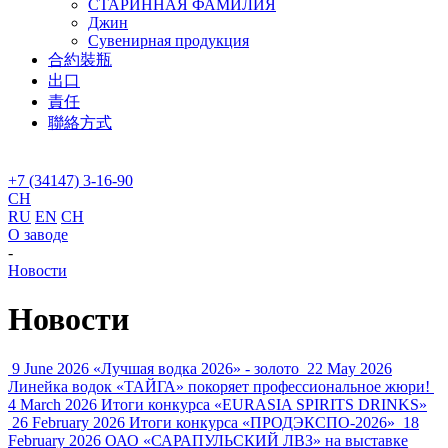
СТАРИННАЯ ФАМИЛИЯ
Джин
Сувенирная продукция
合約裝瓶
出口
責任
聯絡方式
+7 (34147) 3-16-90
CH
RU
EN
CH
О заводе
-
Новости
Новости
9 June 2026
«Лучшая водка 2026» - золото
22 May 2026
Линейка водок «ТАЙГА» покоряет профессиональное жюри!
4 March 2026
Итоги конкурса «EURASIA SPIRITS DRINKS»
26 February 2026
Итоги конкурса «ПРОДЭКСПО-2026»
18
February 2026
ОАО «САРАПУЛЬСКИЙ ЛВЗ» на выставке