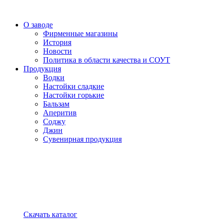
О заводе
Фирменные магазины
История
Новости
Политика в области качества и СОУТ
Продукция
Водки
Настойки сладкие
Настойки горькие
Бальзам
Аперитив
Соджу
Джин
Сувенирная продукция
Скачать каталог