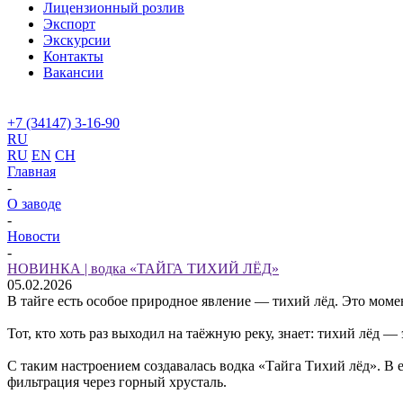
Лицензионный розлив
Экспорт
Экскурсии
Контакты
Вакансии
+7 (34147) 3-16-90
RU
RU
EN
CH
Главная
-
О заводе
-
Новости
-
НОВИНКА | водка «ТАЙГА ТИХИЙ ЛЁД»
05.02.2026
В тайге есть особое природное явление — тихий лёд. Это момен
Тот, кто хоть раз выходил на таёжную реку, знает: тихий лёд
С таким настроением создавалась водка «Тайга Тихий лёд». В 
фильтрация через горный хрусталь.