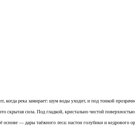
т, когда река замирает: шум воды уходит, и под тонкой прозрач
 — это скрытая сила. Под гладкой, кристально чистой поверхнос
её основе — дары таёжного леса: настои голубики и кедрового о