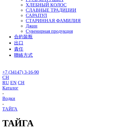
ХЛЕБНЫЙ КОЛОС
СЛАВНЫЕ ТРАДИЦИИ
САРАПУЛ
СТАРИННАЯ ФАМИЛИЯ
Джин
Сувенирная продукция
合約裝瓶
出口
責任
聯絡方式
+7 (34147) 3-16-90
CH
RU
EN
CH
Каталог
-
Водки
-
ТАЙГА
ТАЙГА