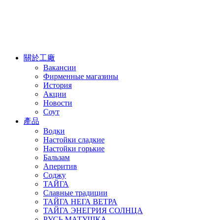
關於工廠
Вакансии
Фирменные магазины
История
Акции
Новости
Соут
產品
Водки
Настойки сладкие
Настойки горькие
Бальзам
Аперитив
Соджу
ТАЙГА
Славные традиции
ТАЙГА НЕГА ВЕТРА
ТАЙГА ЭНЕГРИЯ СОЛНЦА
РУСЬ МАТУШКА