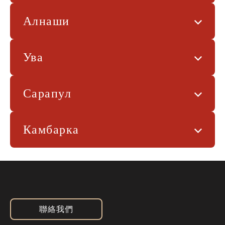
Алнаши
Ува
Сарапул
Камбарка
聯絡我們