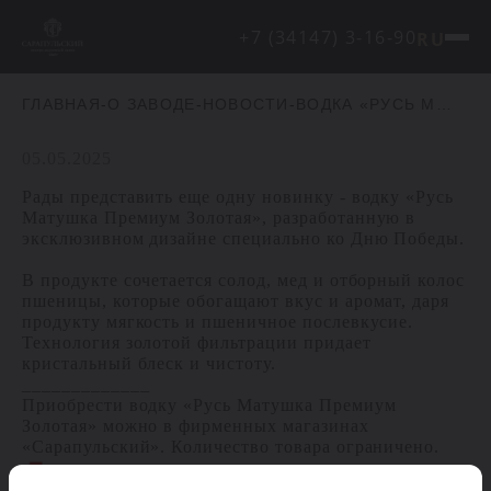
+7 (34147) 3-16-90
RU
ГЛАВНАЯ
-
О ЗАВОДЕ
-
НОВОСТИ
-
ВОДКА «РУСЬ МАТУШКА ПРЕМИУМ ЗОЛОТАЯ» В ЭКСКЛЮЗИВНОМ ОФОРМЛЕНИИ
05.05.2025
Рады представить еще одну новинку - водку «Русь
Матушка Премиум Золотая», разработанную в
эксклюзивном дизайне специально ко Дню Победы.
В продукте сочетается солод, мед и отборный колос
пшеницы, которые обогащают вкус и аромат, даря
продукту мягкость и пшеничное послевкусие.
Технология золотой фильтрации придает
кристальный блеск и чистоту.
_____________
Приобрести водку «Русь Матушка Премиум
Золотая» можно в фирменных магазинах
«Сарапульский». Количество товара ограничено.