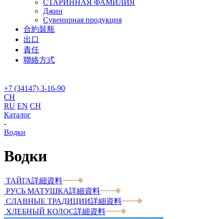
СТАРИННАЯ ФАМИЛИЯ
Джин
Сувенирная продукция
合約裝瓶
出口
責任
聯絡方式
+7 (34147) 3-16-90
CH
RU
EN
CH
Каталог
-
Водки
Водки
ТАЙГА
詳細資料
РУСЬ МАТУШКА
詳細資料
СЛАВНЫЕ ТРАДИЦИИ
詳細資料
ХЛЕБНЫЙ КОЛОС
詳細資料