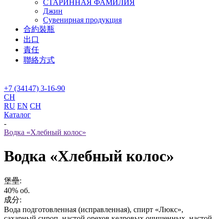
СТАРИННАЯ ФАМИЛИЯ
Джин
Сувенирная продукция
合約裝瓶
出口
責任
聯絡方式
+7 (34147) 3-16-90
CH
RU
EN
CH
Каталог
-
Водка «Хлебный колос»
Водка «Хлебный колос»
堡壘:
40% об.
成分:
Вода подготовленная (исправленная), спирт «Люкс»,
сахарный сироп, настой орехов кедровых очищенных, настой