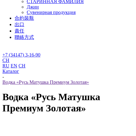
СТАРИННАЯ ФАМИЛИЯ
Джин
Сувенирная продукция
合約裝瓶
出口
責任
聯絡方式
+7 (34147) 3-16-90
CH
RU
EN
CH
Каталог
-
Водка «Русь Матушка Премиум Золотая»
Водка «Русь Матушка
Премиум Золотая»