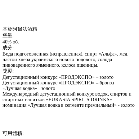
基於阿爾法酒精
堡壘:
40% об.
成分:
Вода подготовленная (исправленная), спирт «Альфа», мед,
настой хлеба украинского нового подового, солода
пивоваренного ячменного, колоса пшеницы.
獎勵:
Дегустационный конкурс «ПРОДЭКСПО» – золото
Дегустационный конкурс «ПРОДЭКСПО» – бронза
«Лучшая водка» - золото
Международный дегустационный конкурс водок, спиртов и
спиртных напитков «EURASIA SPIRITS DRINKS»
номинация «Лучшая водка в сегменте премиальный» - золото
可用體積: