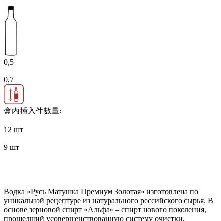
0,5
0,7
盒內插入件數量:
12 шт
9 шт
Водка «Русь Матушка Премиум Золотая» изготовлена по
уникальной рецептуре из натурального российского сырья. В
основе зерновой спирт «Альфа» – спирт нового поколения,
прошедший усовершенствованную систему очистки.