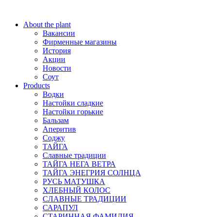
About the plant
Вакансии
Фирменные магазины
История
Акции
Новости
Соут
Products
Водки
Настойки сладкие
Настойки горькие
Бальзам
Аперитив
Соджу
ТАЙГА
Славные традиции
ТАЙГА НЕГА ВЕТРА
ТАЙГА ЭНЕГРИЯ СОЛНЦА
РУСЬ МАТУШКА
ХЛЕБНЫЙ КОЛОС
СЛАВНЫЕ ТРАДИЦИИ
САРАПУЛ
СТАРИННАЯ ФАМИЛИЯ