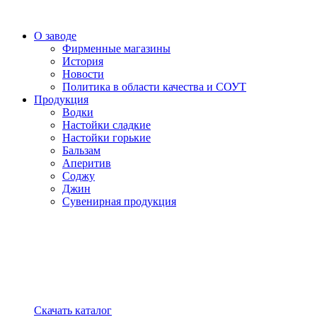
О заводе
Фирменные магазины
История
Новости
Политика в области качества и СОУТ
Продукция
Водки
Настойки сладкие
Настойки горькие
Бальзам
Аперитив
Соджу
Джин
Сувенирная продукция
Скачать каталог