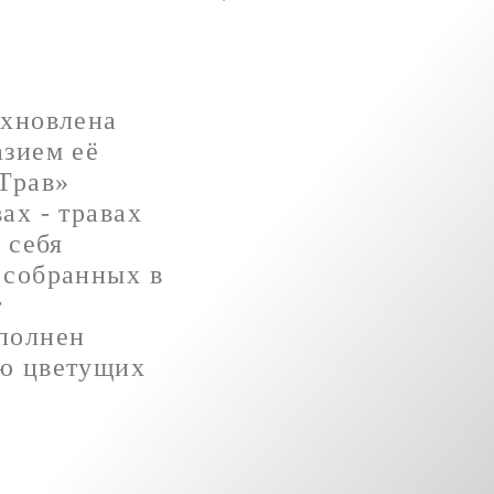
охновлена
азием её
 Трав»
ах - травах
 себя
 собранных в
т
полнен
ью цветущих