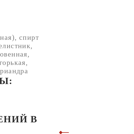
ная), спирт
елистник,
овенная,
горькая,
ориандра
Ы:
ЕНИЙ В